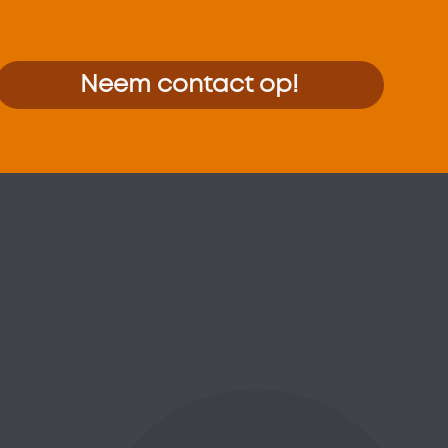
Neem contact op!